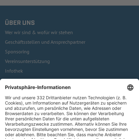
ÜBER UNS
Wer wir sind & wofür wir stehen
Geschäftsstellen und Ansprechpartner
Sponsoring
Vereinsunterstützung
Infothek
Kontakt
HÄUFIG BESUCHTE SEITEN
Pässe und Vereinswechsel
Trainerausbildung
Schulungsangebot Vereinsmitarbeiter
BFV-Geschäftsstellen