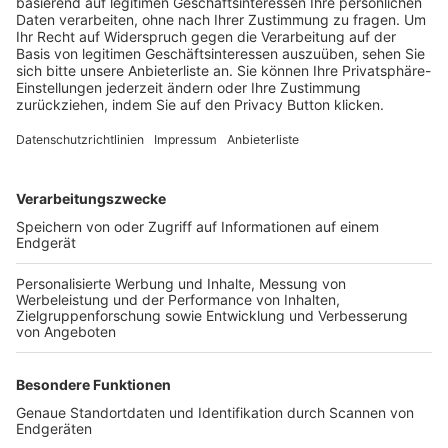
Trainerbörse
Login SpielPlus
FOLGE DEM BFV
TOP-VEREINE
TOP-PARTNER