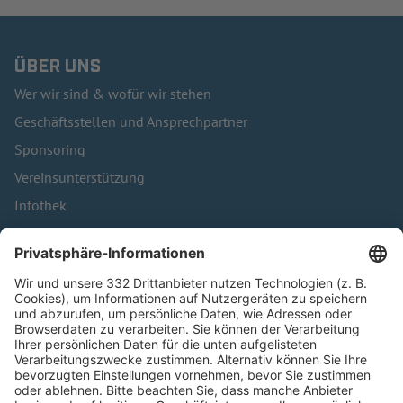
ÜBER UNS
Wer wir sind & wofür wir stehen
Geschäftsstellen und Ansprechpartner
Sponsoring
Vereinsunterstützung
Infothek
Kontakt
HÄUFIG BESUCHTE SEITEN
Pässe und Vereinswechsel
Trainerausbildung
Schulungsangebot Vereinsmitarbeiter
BFV-Geschäftsstellen