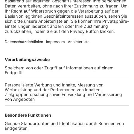
Trainerbörse
Login SpielPlus
FOLGE DEM BFV
TOP-VEREINE
TOP-PARTNER