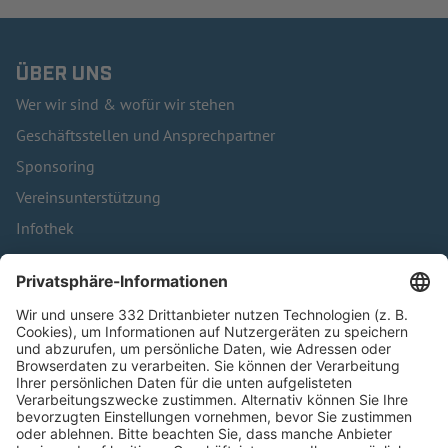
ÜBER UNS
Wer wir sind & wofür wir stehen
Geschäftsstellen und Ansprechpartner
Sponsoring
Vereinsunterstützung
Infothek
Kontakt
HÄUFIG BESUCHTE SEITEN
Pässe und Vereinswechsel
Trainerausbildung
Schulungsangebot Vereinsmitarbeiter
BFV-Geschäftsstellen