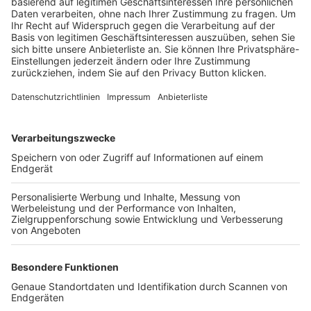
Trainerbörse
Login SpielPlus
FOLGE DEM BFV
TOP-VEREINE
TOP-PARTNER