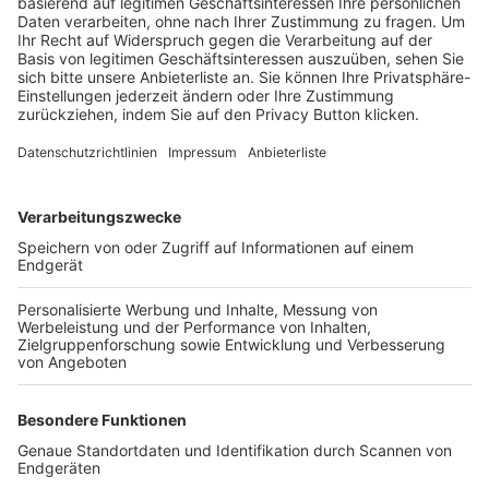
Trainerbörse
Login SpielPlus
FOLGE DEM BFV
TOP-VEREINE
TOP-PARTNER