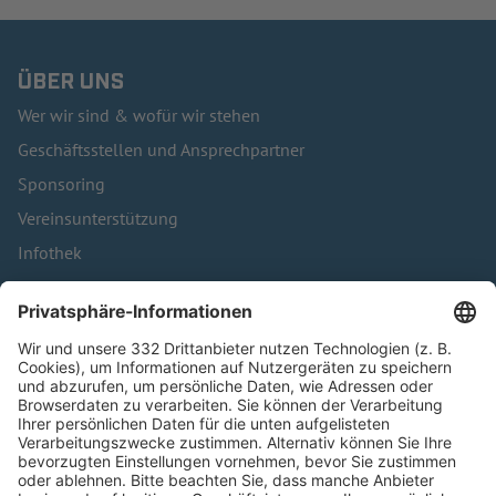
ÜBER UNS
Wer wir sind & wofür wir stehen
Geschäftsstellen und Ansprechpartner
Sponsoring
Vereinsunterstützung
Infothek
Kontakt
HÄUFIG BESUCHTE SEITEN
Pässe und Vereinswechsel
Trainerausbildung
Schulungsangebot Vereinsmitarbeiter
BFV-Geschäftsstellen