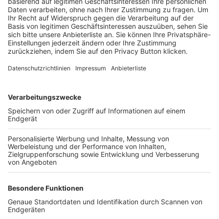
Trainerbörse
Login SpielPlus
FOLGE DEM BFV
TOP-VEREINE
TOP-PARTNER