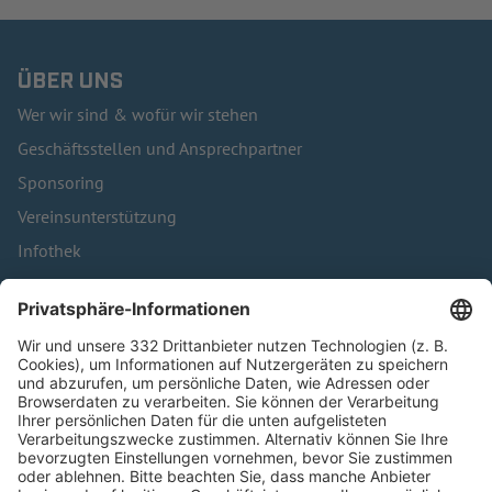
ÜBER UNS
Wer wir sind & wofür wir stehen
Geschäftsstellen und Ansprechpartner
Sponsoring
Vereinsunterstützung
Infothek
Kontakt
HÄUFIG BESUCHTE SEITEN
Pässe und Vereinswechsel
Trainerausbildung
Schulungsangebot Vereinsmitarbeiter
BFV-Geschäftsstellen