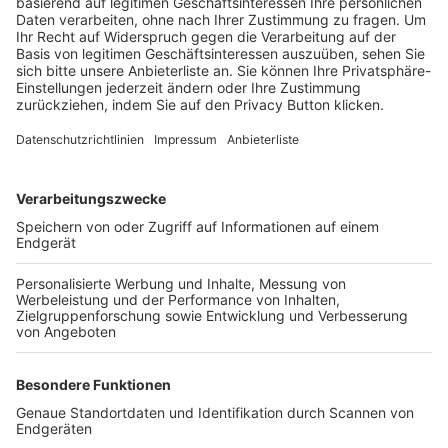
Trainerbörse
Login SpielPlus
FOLGE DEM BFV
TOP-VEREINE
TOP-PARTNER