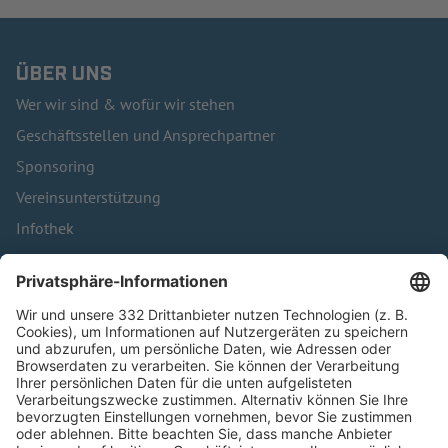
ÜBER UNS
Wer wir sind & wofür wir stehen
Geschäftsstellen und Ansprechpartner
Sponsoring
Vereinsunterstützung
Infothek
Kontakt
HÄUFIG BESUCHTE SEITEN
Pässe und Vereinswechsel
Trainerausbildung
Schulungsangebot Vereinsmitarbeiter
BFV-Geschäftsstellen