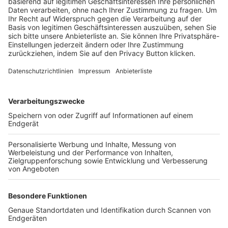
Trainerbörse
Login SpielPlus
FOLGE DEM BFV
TOP-VEREINE
TOP-PARTNER