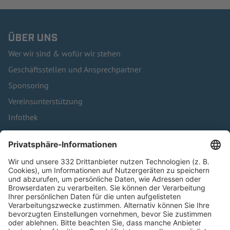
ÜBER UNS
Wer wir sind & wofür wir stehen
Geschäftsstellen und Ansprechpartner
Sponsoring
Vereinsunterstützung
Infothek
Kontakt
HÄUFIG BESUCHTE SEITEN
Pässe und Vereinswechsel
Trainerausbildung
Schulungsangebot Vereinsmitarbeiter
BFV-Geschäftsstellen