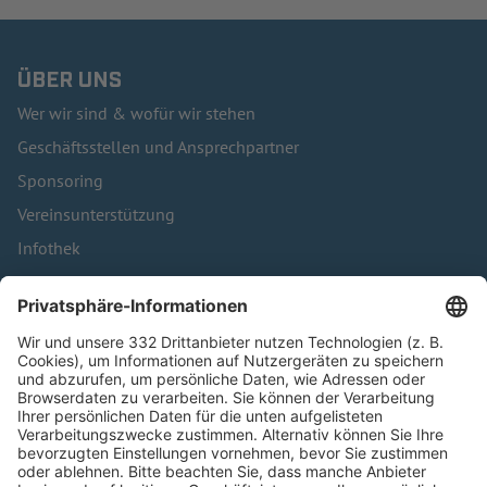
ÜBER UNS
Wer wir sind & wofür wir stehen
Geschäftsstellen und Ansprechpartner
Sponsoring
Vereinsunterstützung
Infothek
Kontakt
HÄUFIG BESUCHTE SEITEN
Pässe und Vereinswechsel
Trainerausbildung
Schulungsangebot Vereinsmitarbeiter
BFV-Geschäftsstellen