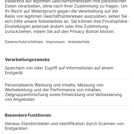
Trainerbörse
Login SpielPlus
FOLGE DEM BFV
TOP-VEREINE
TOP-PARTNER