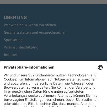
ÜBER UNS
Wer wir sind & wofür wir stehen
Geschäftsstellen und Ansprechpartner
Sponsoring
Vereinsunterstützung
Infothek
Kontakt
HÄUFIG BESUCHTE SEITEN
Pässe und Vereinswechsel
Trainerausbildung
Schulungsangebot Vereinsmitarbeiter
BFV-Geschäftsstellen