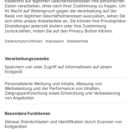
Trainerbörse
Login SpielPlus
FOLGE DEM BFV
TOP-VEREINE
TOP-PARTNER