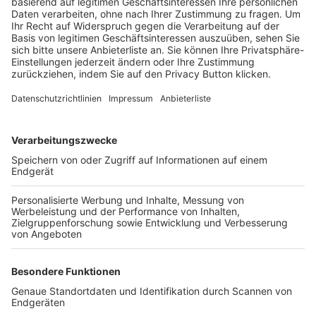
Trainerbörse
Login SpielPlus
FOLGE DEM BFV
TOP-VEREINE
TOP-PARTNER