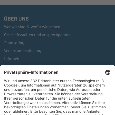
ÜBER UNS
Wer wir sind & wofür wir stehen
Geschäftsstellen und Ansprechpartner
Sponsoring
Vereinsunterstützung
Infothek
Kontakt
HÄUFIG BESUCHTE SEITEN
Pässe und Vereinswechsel
Trainerausbildung
Schulungsangebot Vereinsmitarbeiter
BFV-Geschäftsstellen