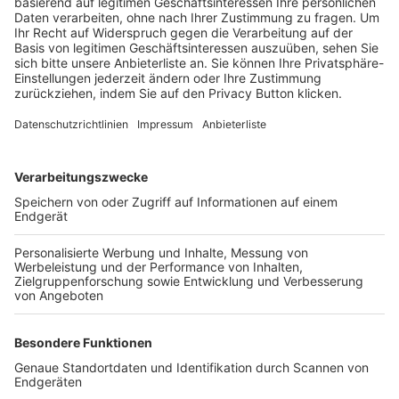
Trainerbörse
Login SpielPlus
FOLGE DEM BFV
TOP-VEREINE
TOP-PARTNER