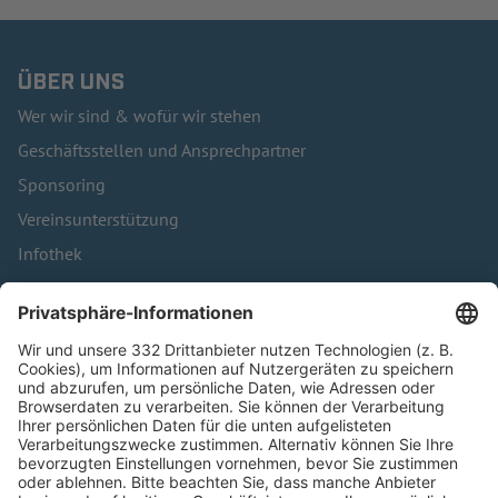
ÜBER UNS
Wer wir sind & wofür wir stehen
Geschäftsstellen und Ansprechpartner
Sponsoring
Vereinsunterstützung
Infothek
Kontakt
HÄUFIG BESUCHTE SEITEN
Pässe und Vereinswechsel
Trainerausbildung
Schulungsangebot Vereinsmitarbeiter
BFV-Geschäftsstellen