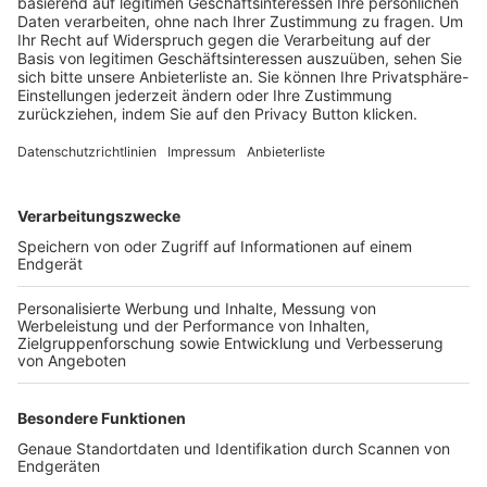
Trainerbörse
Login SpielPlus
FOLGE DEM BFV
TOP-VEREINE
TOP-PARTNER