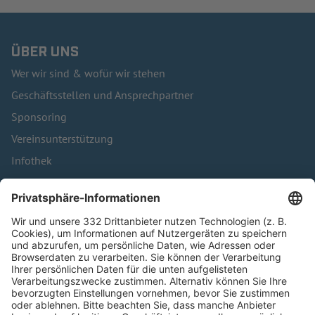
ÜBER UNS
Wer wir sind & wofür wir stehen
Geschäftsstellen und Ansprechpartner
Sponsoring
Vereinsunterstützung
Infothek
Kontakt
HÄUFIG BESUCHTE SEITEN
Pässe und Vereinswechsel
Trainerausbildung
Schulungsangebot Vereinsmitarbeiter
BFV-Geschäftsstellen