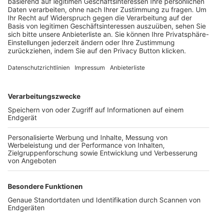
Trainerbörse
Login SpielPlus
FOLGE DEM BFV
TOP-VEREINE
TOP-PARTNER