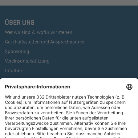
ÜBER UNS
Wer wir sind & wofür wir stehen
Geschäftsstellen und Ansprechpartner
Sponsoring
Vereinsunterstützung
Infothek
Kontakt
HÄUFIG BESUCHTE SEITEN
Pässe und Vereinswechsel
Trainerausbildung
Schulungsangebot Vereinsmitarbeiter
BFV-Geschäftsstellen