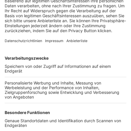
Trainerbörse
Login SpielPlus
FOLGE DEM BFV
TOP-VEREINE
TOP-PARTNER