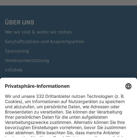
ÜBER UNS
Wer wir sind & wofür wir stehen
Geschäftsstellen und Ansprechpartner
Sponsoring
Vereinsunterstützung
Infothek
Kontakt
HÄUFIG BESUCHTE SEITEN
Pässe und Vereinswechsel
Trainerausbildung
Schulungsangebot Vereinsmitarbeiter
BFV-Geschäftsstellen