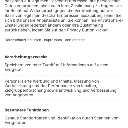
Trainerbörse
Login SpielPlus
FOLGE DEM BFV
TOP-VEREINE
TOP-PARTNER