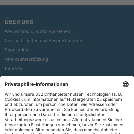
ÜBER UNS
Wer wir sind & wofür wir stehen
Geschäftsstellen und Ansprechpartner
Sponsoring
Vereinsunterstützung
Infothek
Kontakt
HÄUFIG BESUCHTE SEITEN
Pässe und Vereinswechsel
Trainerausbildung
Schulungsangebot Vereinsmitarbeiter
BFV-Geschäftsstellen