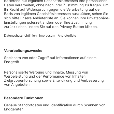
Trainerbörse
Login SpielPlus
FOLGE DEM BFV
TOP-VEREINE
TOP-PARTNER