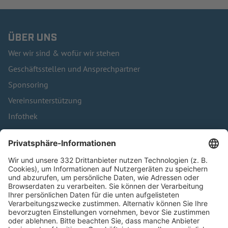
ÜBER UNS
Wer wir sind & wofür wir stehen
Geschäftsstellen und Ansprechpartner
Sponsoring
Vereinsunterstützung
Infothek
Kontakt
HÄUFIG BESUCHTE SEITEN
Pässe und Vereinswechsel
Trainerausbildung
Schulungsangebot Vereinsmitarbeiter
BFV-Geschäftsstellen