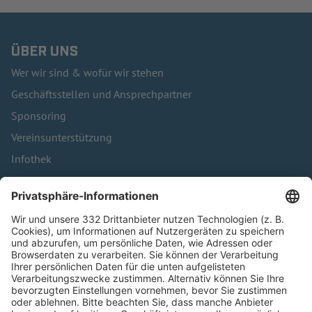
ÜBER UNS
Wer wir sind & wofür wir stehen
Geschäftsstellen und Ansprechpartner
Sponsoring
Vereinsunterstützung
Infothek
Kontakt
HÄUFIG BESUCHTE SEITEN
Pässe und Vereinswechsel
Trainerausbildung
Schulungsangebot Vereinsmitarbeiter
BFV-Geschäftsstellen