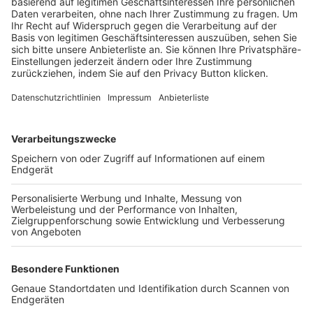
Trainerbörse
Login SpielPlus
FOLGE DEM BFV
TOP-VEREINE
TOP-PARTNER