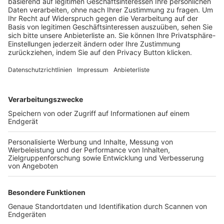
Trainerbörse
Login SpielPlus
FOLGE DEM BFV
TOP-VEREINE
TOP-PARTNER