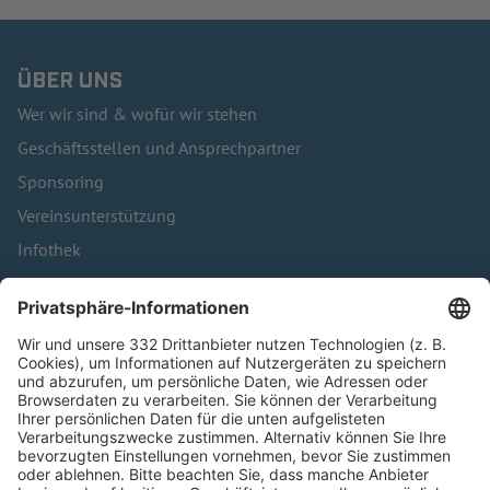
ÜBER UNS
Wer wir sind & wofür wir stehen
Geschäftsstellen und Ansprechpartner
Sponsoring
Vereinsunterstützung
Infothek
Kontakt
HÄUFIG BESUCHTE SEITEN
Pässe und Vereinswechsel
Trainerausbildung
Schulungsangebot Vereinsmitarbeiter
BFV-Geschäftsstellen