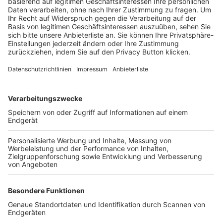
Trainerbörse
Login SpielPlus
FOLGE DEM BFV
TOP-VEREINE
TOP-PARTNER