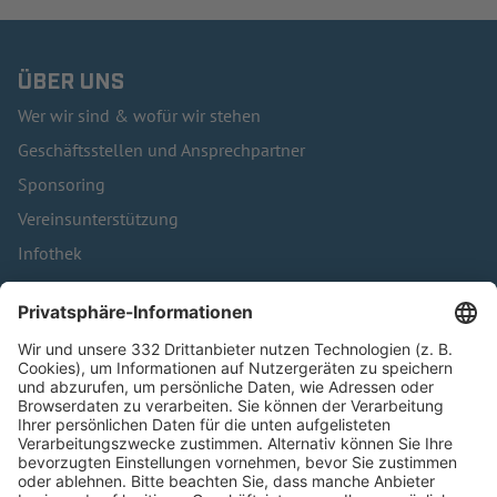
ÜBER UNS
Wer wir sind & wofür wir stehen
Geschäftsstellen und Ansprechpartner
Sponsoring
Vereinsunterstützung
Infothek
Kontakt
HÄUFIG BESUCHTE SEITEN
Pässe und Vereinswechsel
Trainerausbildung
Schulungsangebot Vereinsmitarbeiter
BFV-Geschäftsstellen