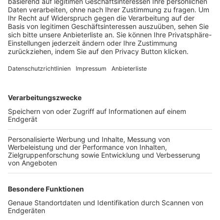
Trainerbörse
Login SpielPlus
FOLGE DEM BFV
TOP-VEREINE
TOP-PARTNER