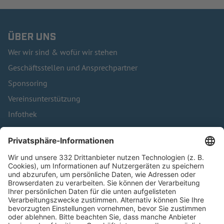
ÜBER UNS
Wer wir sind & wofür wir stehen
Geschäftsstellen und Ansprechpartner
Sponsoring
Vereinsunterstützung
Infothek
Kontakt
HÄUFIG BESUCHTE SEITEN
Pässe und Vereinswechsel
Trainerausbildung
Schulungsangebot Vereinsmitarbeiter
BFV-Geschäftsstellen