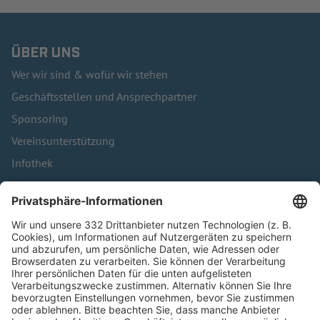
ÜBER UNS
Wer wir sind & wofür wir stehen
Geschäftsstellen und Ansprechpartner
Sponsoring
Vereinsunterstützung
Infothek
Kontakt
HÄUFIG BESUCHTE SEITEN
Pässe und Vereinswechsel
Trainerausbildung
Schulungsangebot Vereinsmitarbeiter
BFV-Geschäftsstellen