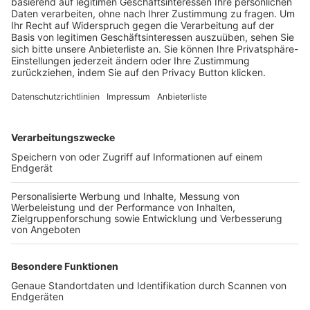
Trainerbörse
Login SpielPlus
FOLGE DEM BFV
TOP-VEREINE
TOP-PARTNER