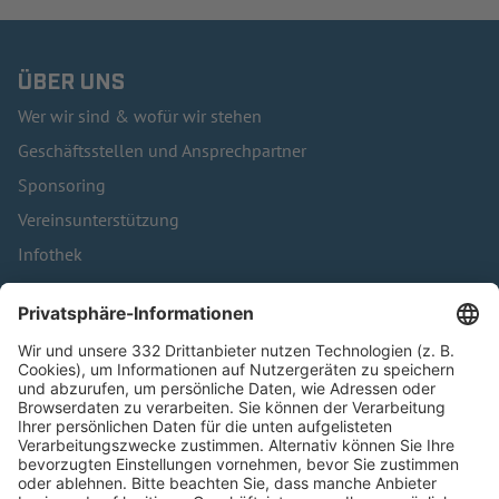
ÜBER UNS
Wer wir sind & wofür wir stehen
Geschäftsstellen und Ansprechpartner
Sponsoring
Vereinsunterstützung
Infothek
Kontakt
HÄUFIG BESUCHTE SEITEN
Pässe und Vereinswechsel
Trainerausbildung
Schulungsangebot Vereinsmitarbeiter
BFV-Geschäftsstellen