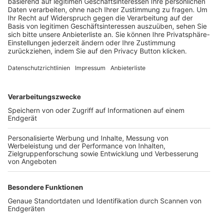
Trainerbörse
Login SpielPlus
FOLGE DEM BFV
TOP-VEREINE
TOP-PARTNER