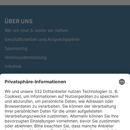
ÜBER UNS
Wer wir sind & wofür wir stehen
Geschäftsstellen und Ansprechpartner
Sponsoring
Vereinsunterstützung
Infothek
Kontakt
HÄUFIG BESUCHTE SEITEN
Pässe und Vereinswechsel
Trainerausbildung
Schulungsangebot Vereinsmitarbeiter
BFV-Geschäftsstellen