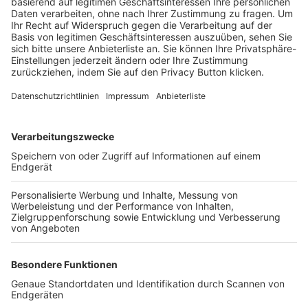
Trainerbörse
Login SpielPlus
FOLGE DEM BFV
TOP-VEREINE
TOP-PARTNER