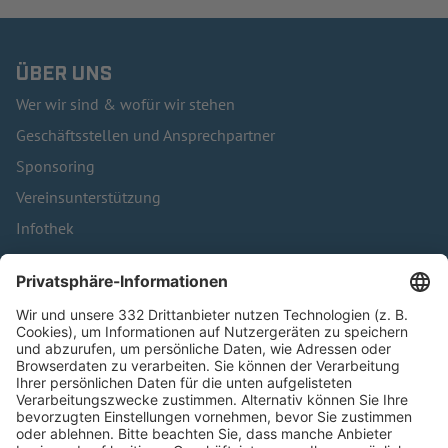
ÜBER UNS
Wer wir sind & wofür wir stehen
Geschäftsstellen und Ansprechpartner
Sponsoring
Vereinsunterstützung
Infothek
Kontakt
HÄUFIG BESUCHTE SEITEN
Pässe und Vereinswechsel
Trainerausbildung
Schulungsangebot Vereinsmitarbeiter
BFV-Geschäftsstellen