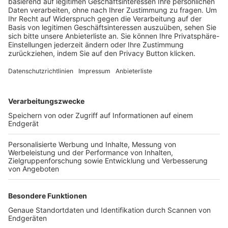
Trainerbörse
Login SpielPlus
FOLGE DEM BFV
TOP-VEREINE
TOP-PARTNER