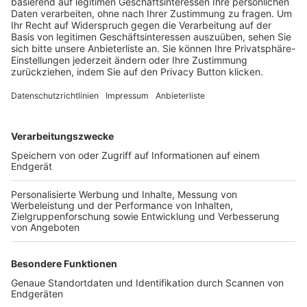
Trainerbörse
Login SpielPlus
FOLGE DEM BFV
TOP-VEREINE
TOP-PARTNER