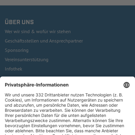
ÜBER UNS
Wer wir sind & wofür wir stehen
Geschäftsstellen und Ansprechpartner
Sponsoring
Vereinsunterstützung
Infothek
Kontakt
HÄUFIG BESUCHTE SEITEN
Pässe und Vereinswechsel
Trainerausbildung
Schulungsangebot Vereinsmitarbeiter
BFV-Geschäftsstellen