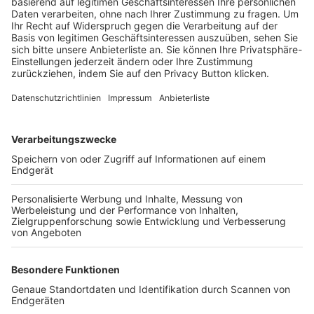
Trainerbörse
Login SpielPlus
FOLGE DEM BFV
TOP-VEREINE
TOP-PARTNER