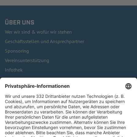
ÜBER UNS
Wer wir sind & wofür wir stehen
Geschäftsstellen und Ansprechpartner
Sponsoring
Vereinsunterstützung
Infothek
Kontakt
HÄUFIG BESUCHTE SEITEN
Pässe und Vereinswechsel
Trainerausbildung
Schulungsangebot Vereinsmitarbeiter
BFV-Geschäftsstellen