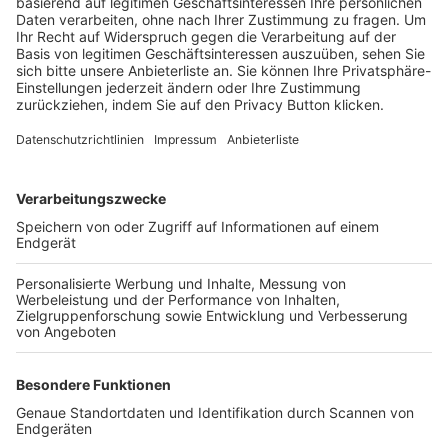
Trainerbörse
Login SpielPlus
FOLGE DEM BFV
TOP-VEREINE
TOP-PARTNER