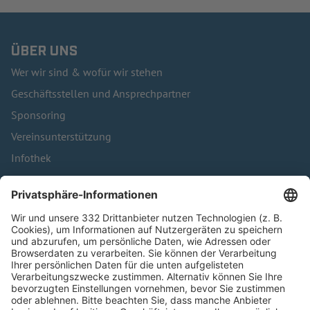
ÜBER UNS
Wer wir sind & wofür wir stehen
Geschäftsstellen und Ansprechpartner
Sponsoring
Vereinsunterstützung
Infothek
Kontakt
HÄUFIG BESUCHTE SEITEN
Pässe und Vereinswechsel
Trainerausbildung
Schulungsangebot Vereinsmitarbeiter
BFV-Geschäftsstellen