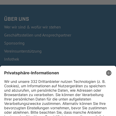
ÜBER UNS
Wer wir sind & wofür wir stehen
Geschäftsstellen und Ansprechpartner
Sponsoring
Vereinsunterstützung
Infothek
Kontakt
HÄUFIG BESUCHTE SEITEN
Pässe und Vereinswechsel
Trainerausbildung
Schulungsangebot Vereinsmitarbeiter
BFV-Geschäftsstellen