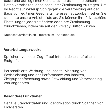
Trainerbörse
Login SpielPlus
FOLGE DEM BFV
TOP-VEREINE
TOP-PARTNER