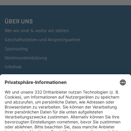
ÜBER UNS
Wer wir sind & wofür wir stehen
Geschäftsstellen und Ansprechpartner
Sponsoring
Vereinsunterstützung
Infothek
Kontakt
HÄUFIG BESUCHTE SEITEN
Pässe und Vereinswechsel
Trainerausbildung
Schulungsangebot Vereinsmitarbeiter
BFV-Geschäftsstellen