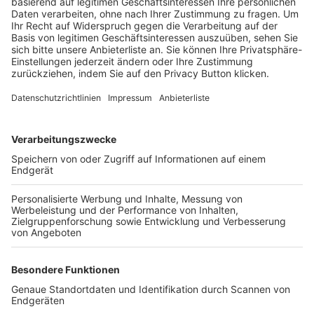
Trainerbörse
Login SpielPlus
FOLGE DEM BFV
TOP-VEREINE
TOP-PARTNER