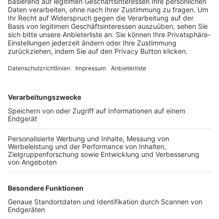
Trainerbörse
Login SpielPlus
FOLGE DEM BFV
TOP-VEREINE
TOP-PARTNER