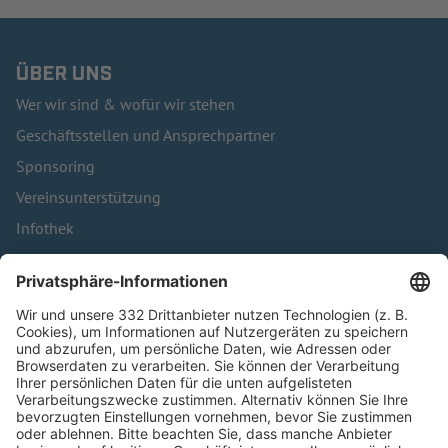
ÜBER UNS
Wer wir sind & wofür wir stehen
Geschäftsstellen und Ansprechpartner
Sponsoring
Vereinsunterstützung
Infothek
Kontakt
HÄUFIG BESUCHTE SEITEN
Pässe und Vereinswechsel
Trainerausbildung
Schulungsangebot Vereinsmitarbeiter
BFV-Geschäftsstellen