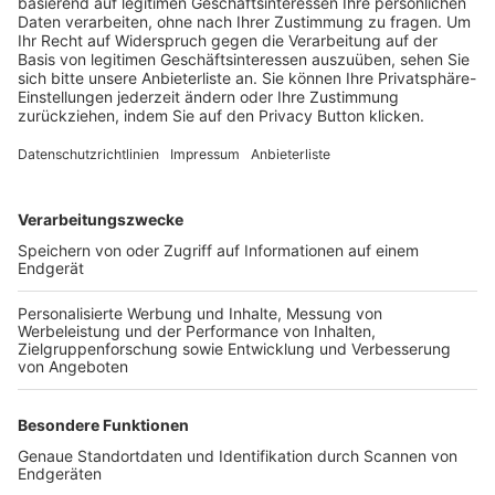
Trainerbörse
Login SpielPlus
FOLGE DEM BFV
TOP-VEREINE
TOP-PARTNER