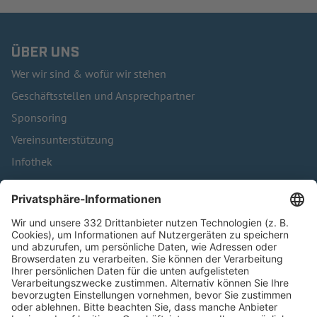
ÜBER UNS
Wer wir sind & wofür wir stehen
Geschäftsstellen und Ansprechpartner
Sponsoring
Vereinsunterstützung
Infothek
Kontakt
HÄUFIG BESUCHTE SEITEN
Pässe und Vereinswechsel
Trainerausbildung
Schulungsangebot Vereinsmitarbeiter
BFV-Geschäftsstellen