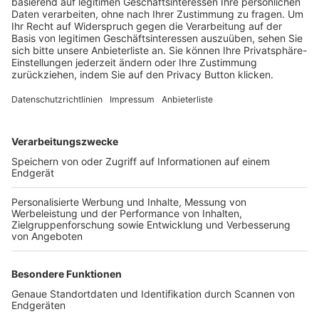
Trainerbörse
Login SpielPlus
FOLGE DEM BFV
TOP-VEREINE
TOP-PARTNER