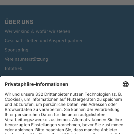
ÜBER UNS
Wer wir sind & wofür wir stehen
Geschäftsstellen und Ansprechpartner
Sponsoring
Vereinsunterstützung
Infothek
Kontakt
HÄUFIG BESUCHTE SEITEN
Pässe und Vereinswechsel
Trainerausbildung
Schulungsangebot Vereinsmitarbeiter
BFV-Geschäftsstellen