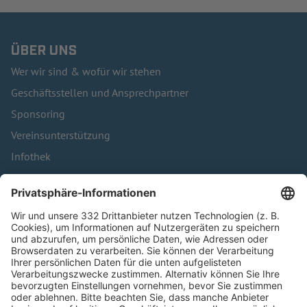
ÜBER UNS
Wer wir sind & wofür wir stehen
Geschäftsstellen und Ansprechpartner
Sponsoring
Vereinsunterstützung
Infothek
Kontakt
HÄUFIG BESUCHTE SEITEN
Pässe und Vereinswechsel
Trainerausbildung
Schulungsangebot Vereinsmitarbeiter
BFV-Geschäftsstellen