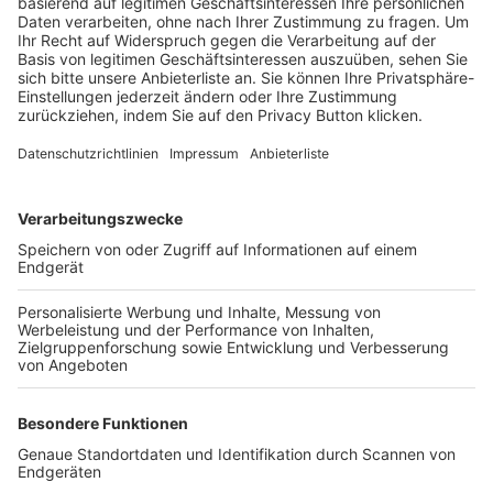
Trainerbörse
Login SpielPlus
FOLGE DEM BFV
TOP-VEREINE
TOP-PARTNER