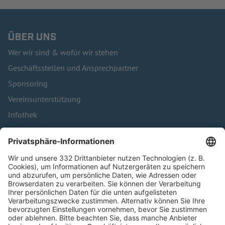
ÜBER UNS
Wer wir sind & wofür wir stehen
Geschäftsstellen und Ansprechpartner
Sponsoring
Vereinsunterstützung
Infothek
Kontakt
HÄUFIG BESUCHTE SEITEN
Pässe und Vereinswechsel
Trainerausbildung
Schulungsangebot Vereinsmitarbeiter
BFV-Geschäftsstellen