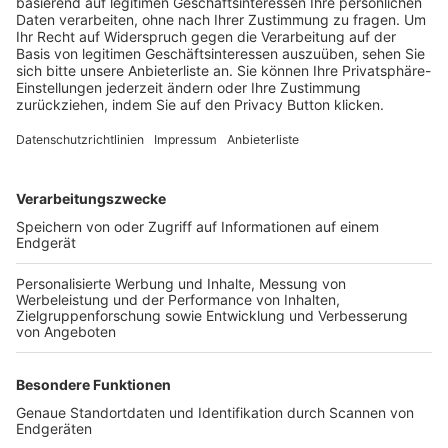
Trainerbörse
Login SpielPlus
FOLGE DEM BFV
TOP-VEREINE
TOP-PARTNER