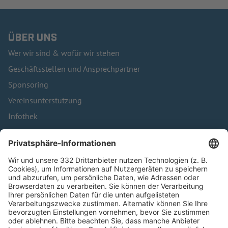
ÜBER UNS
Wer wir sind & wofür wir stehen
Geschäftsstellen und Ansprechpartner
Sponsoring
Vereinsunterstützung
Infothek
Kontakt
HÄUFIG BESUCHTE SEITEN
Pässe und Vereinswechsel
Trainerausbildung
Schulungsangebot Vereinsmitarbeiter
BFV-Geschäftsstellen