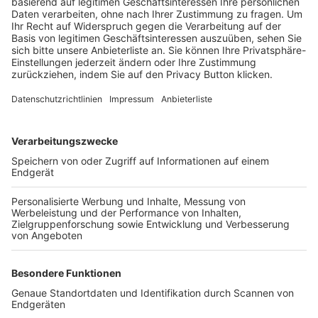
Trainerbörse
Login SpielPlus
FOLGE DEM BFV
TOP-VEREINE
TOP-PARTNER