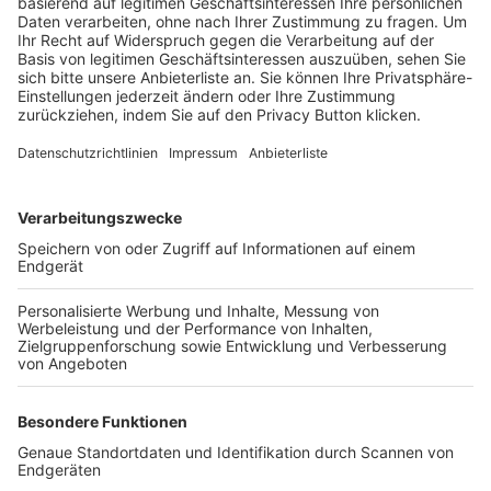
Trainerbörse
Login SpielPlus
FOLGE DEM BFV
TOP-VEREINE
TOP-PARTNER