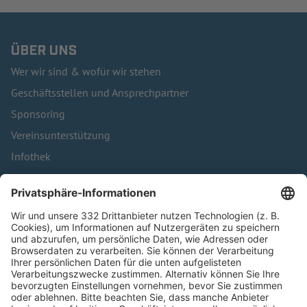
ÜBER UNS
Wer wir sind & wofür wir stehen
Geschäftsstellen und Ansprechpartner
Sponsoring
Vereinsunterstützung
Infothek
Kontakt
HÄUFIG BESUCHTE SEITEN
Pässe und Vereinswechsel
Trainerausbildung
Schulungsangebot Vereinsmitarbeiter
BFV-Geschäftsstellen