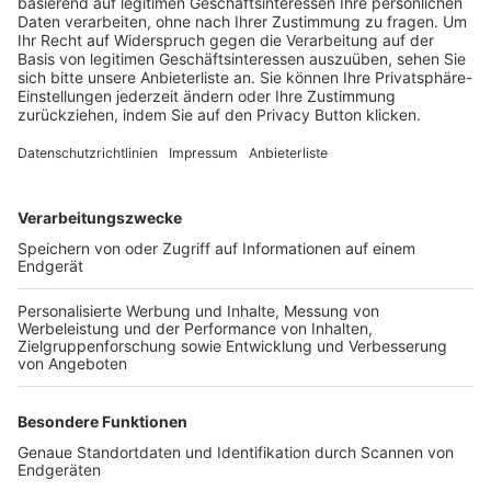
Trainerbörse
Login SpielPlus
FOLGE DEM BFV
TOP-VEREINE
TOP-PARTNER