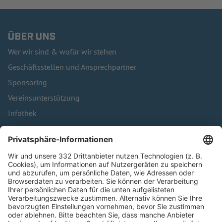
ÜBER UNS
Wer wir sind & wofür wir stehen
Geschäftsstellen und Ansprechpartner
Sponsoring
Vereinsunterstützung
Infothek
Kontakt
HÄUFIG BESUCHTE SEITEN
Pässe und Vereinswechsel
Trainerausbildung
Schulungsangebot Vereinsmitarbeiter
BFV-Geschäftsstellen