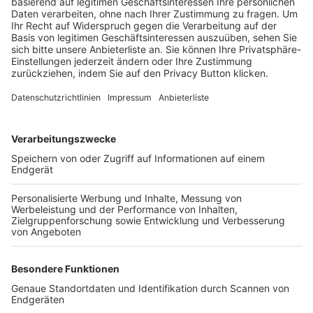
Trainerbörse
Login SpielPlus
FOLGE DEM BFV
TOP-VEREINE
TOP-PARTNER