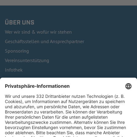
ÜBER UNS
Wer wir sind & wofür wir stehen
Geschäftsstellen und Ansprechpartner
Sponsoring
Vereinsunterstützung
Infothek
Kontakt
HÄUFIG BESUCHTE SEITEN
Pässe und Vereinswechsel
Trainerausbildung
Schulungsangebot Vereinsmitarbeiter
BFV-Geschäftsstellen