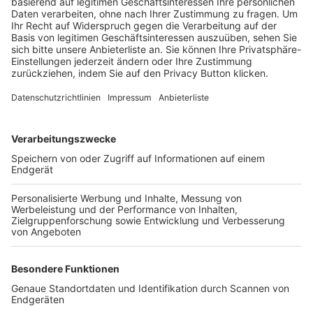
Trainerbörse
Login SpielPlus
FOLGE DEM BFV
TOP-VEREINE
TOP-PARTNER