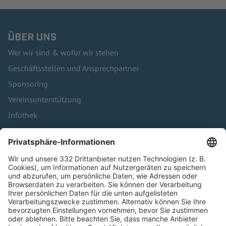
ÜBER UNS
Wer wir sind & wofür wir stehen
Geschäftsstellen und Ansprechpartner
Sponsoring
Vereinsunterstützung
Infothek
Kontakt
HÄUFIG BESUCHTE SEITEN
Pässe und Vereinswechsel
Trainerausbildung
Schulungsangebot Vereinsmitarbeiter
BFV-Geschäftsstellen