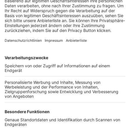
Trainerbörse
Login SpielPlus
FOLGE DEM BFV
TOP-VEREINE
TOP-PARTNER