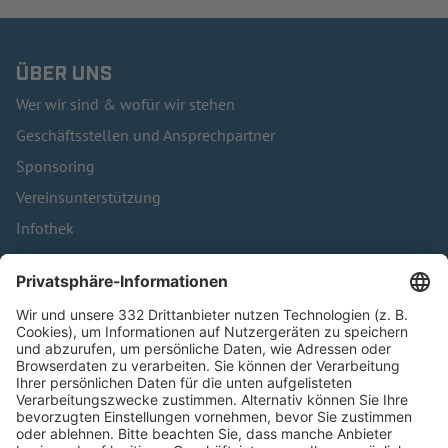
ÜBER UNS
Wer wir sind & wofür wir stehen
Geschäftsstellen und Ansprechpartner
Sponsoring
Vereinsunterstützung
Infothek
Kontakt
HÄUFIG BESUCHTE SEITEN
Pässe und Vereinswechsel
Trainerausbildung
Schulungsangebot Vereinsmitarbeiter
BFV-Geschäftsstellen