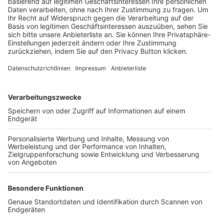
Trainerbörse
Login SpielPlus
FOLGE DEM BFV
TOP-VEREINE
TOP-PARTNER