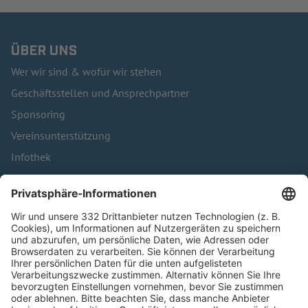
ÜBER UNS
Wer wir sind & wofür wir stehen
Geschäftsstellen und Ansprechpartner
Sponsoring
Vereinsunterstützung
Infothek
Kontakt
HÄUFIG BESUCHTE SEITEN
Pässe und Vereinswechsel
Trainerausbildung
Schulungsangebot Vereinsmitarbeiter
BFV-Geschäftsstellen