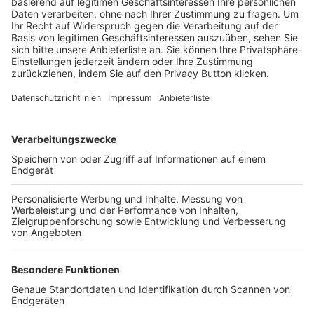
Trainerbörse
Login SpielPlus
FOLGE DEM BFV
TOP-VEREINE
TOP-PARTNER