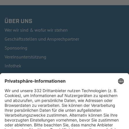
ÜBER UNS
Wer wir sind & wofür wir stehen
Geschäftsstellen und Ansprechpartner
Sponsoring
Vereinsunterstützung
Infothek
Kontakt
HÄUFIG BESUCHTE SEITEN
Pässe und Vereinswechsel
Trainerausbildung
Schulungsangebot Vereinsmitarbeiter
BFV-Geschäftsstellen