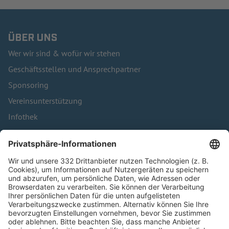
ÜBER UNS
Wer wir sind & wofür wir stehen
Geschäftsstellen und Ansprechpartner
Sponsoring
Vereinsunterstützung
Infothek
Kontakt
HÄUFIG BESUCHTE SEITEN
Pässe und Vereinswechsel
Trainerausbildung
Schulungsangebot Vereinsmitarbeiter
BFV-Geschäftsstellen