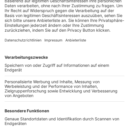
Trainerbörse
Login SpielPlus
FOLGE DEM BFV
TOP-VEREINE
TOP-PARTNER