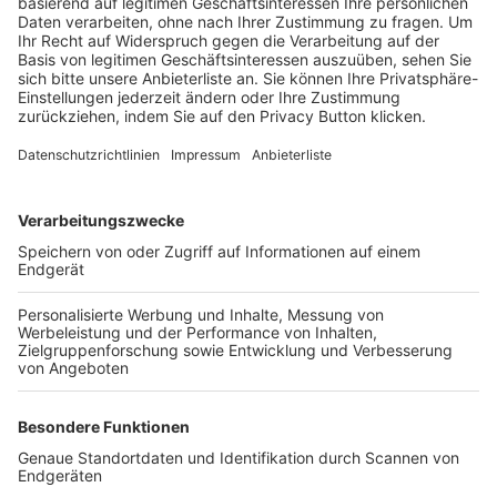
Trainerbörse
Login SpielPlus
FOLGE DEM BFV
TOP-VEREINE
TOP-PARTNER