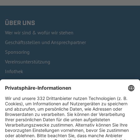
ÜBER UNS
Wer wir sind & wofür wir stehen
Geschäftsstellen und Ansprechpartner
Sponsoring
Vereinsunterstützung
Infothek
Kontakt
HÄUFIG BESUCHTE SEITEN
Pässe und Vereinswechsel
Trainerausbildung
Schulungsangebot Vereinsmitarbeiter
BFV-Geschäftsstellen