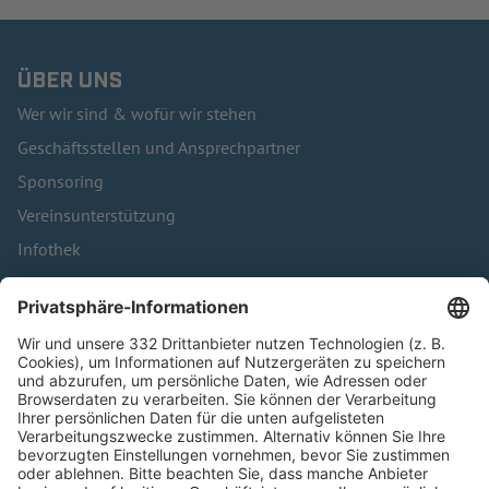
ÜBER UNS
Wer wir sind & wofür wir stehen
Geschäftsstellen und Ansprechpartner
Sponsoring
Vereinsunterstützung
Infothek
Kontakt
HÄUFIG BESUCHTE SEITEN
Pässe und Vereinswechsel
Trainerausbildung
Schulungsangebot Vereinsmitarbeiter
BFV-Geschäftsstellen