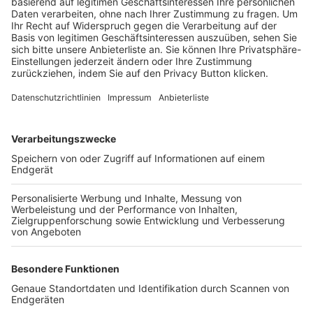
Trainerbörse
Login SpielPlus
FOLGE DEM BFV
TOP-VEREINE
TOP-PARTNER