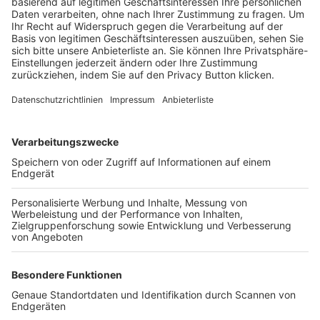
Trainerbörse
Login SpielPlus
FOLGE DEM BFV
TOP-VEREINE
TOP-PARTNER