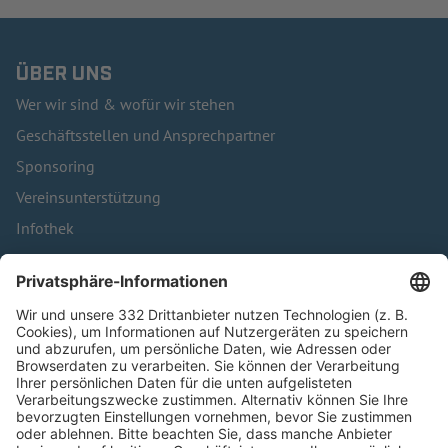
ÜBER UNS
Wer wir sind & wofür wir stehen
Geschäftsstellen und Ansprechpartner
Sponsoring
Vereinsunterstützung
Infothek
Kontakt
HÄUFIG BESUCHTE SEITEN
Pässe und Vereinswechsel
Trainerausbildung
Schulungsangebot Vereinsmitarbeiter
BFV-Geschäftsstellen