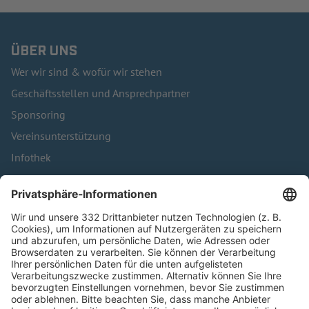
ÜBER UNS
Wer wir sind & wofür wir stehen
Geschäftsstellen und Ansprechpartner
Sponsoring
Vereinsunterstützung
Infothek
Kontakt
HÄUFIG BESUCHTE SEITEN
Pässe und Vereinswechsel
Trainerausbildung
Schulungsangebot Vereinsmitarbeiter
BFV-Geschäftsstellen