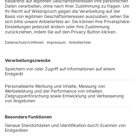
Trainerbörse
Login SpielPlus
FOLGE DEM BFV
TOP-VEREINE
TOP-PARTNER