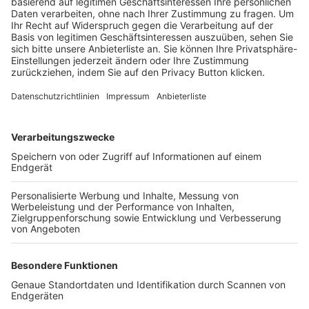
Trainerbörse
Login SpielPlus
FOLGE DEM BFV
TOP-VEREINE
TOP-PARTNER