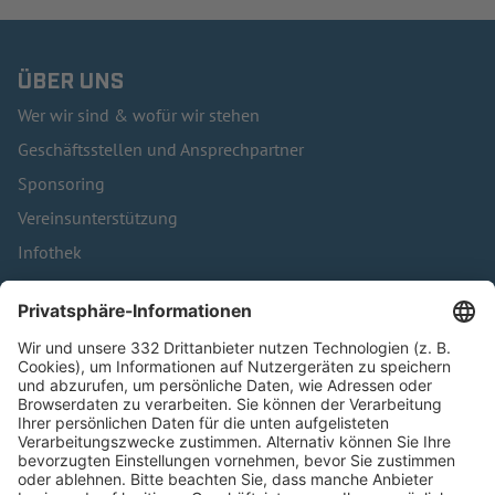
ÜBER UNS
Wer wir sind & wofür wir stehen
Geschäftsstellen und Ansprechpartner
Sponsoring
Vereinsunterstützung
Infothek
Kontakt
HÄUFIG BESUCHTE SEITEN
Pässe und Vereinswechsel
Trainerausbildung
Schulungsangebot Vereinsmitarbeiter
BFV-Geschäftsstellen