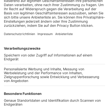
Trainerbörse
Login SpielPlus
FOLGE DEM BFV
TOP-VEREINE
TOP-PARTNER