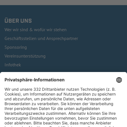
ÜBER UNS
Wer wir sind & wofür wir stehen
Geschäftsstellen und Ansprechpartner
Sponsoring
Vereinsunterstützung
Infothek
Kontakt
HÄUFIG BESUCHTE SEITEN
Pässe und Vereinswechsel
Trainerausbildung
Schulungsangebot Vereinsmitarbeiter
BFV-Geschäftsstellen