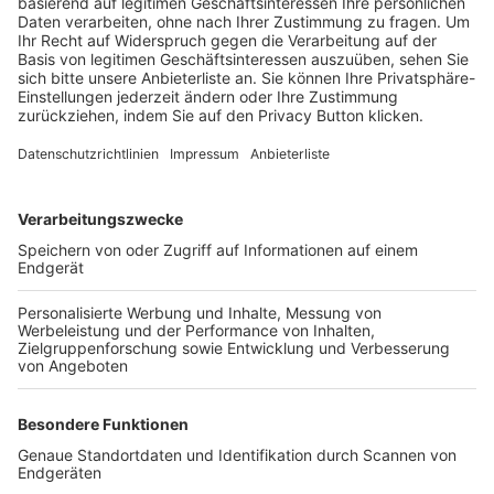
Trainerbörse
Login SpielPlus
FOLGE DEM BFV
TOP-VEREINE
TOP-PARTNER