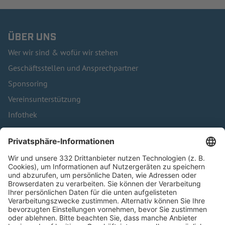
ÜBER UNS
Wer wir sind & wofür wir stehen
Geschäftsstellen und Ansprechpartner
Sponsoring
Vereinsunterstützung
Infothek
Kontakt
HÄUFIG BESUCHTE SEITEN
Pässe und Vereinswechsel
Trainerausbildung
Schulungsangebot Vereinsmitarbeiter
BFV-Geschäftsstellen